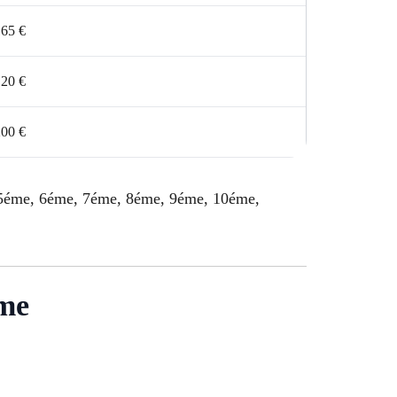
165 €
120 €
200 €
, 5éme, 6éme, 7éme, 8éme, 9éme, 10éme,
ème