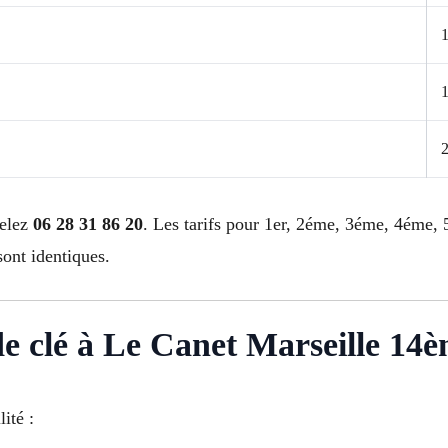
pelez
06 28 31 86 20
. Les tarifs pour 1er, 2éme, 3éme, 4éme
nt identiques.
 de clé à Le Canet Marseille 14
ité :