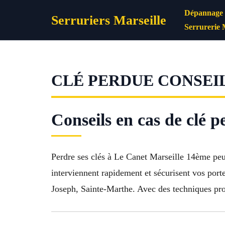
Aller
Dépannage s
Serruriers Marseille
au
Serrurerie 
contenu
CLÉ PERDUE CONSEIL
Conseils en cas de clé 
Perdre ses clés à Le Canet Marseille 14ème peut
interviennent rapidement et sécurisent vos por
Joseph, Sainte-Marthe. Avec des techniques pro