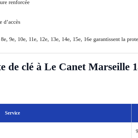
rure renforcée
le d’accès
 8e, 9e, 10e, 11e, 12e, 13e, 14e, 15e, 16e garantissent la prot
te de clé à Le Canet Marseille 
Service
9