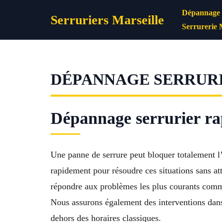
Aller
Dépannage s
Serruriers Marseille
au
Serrurerie 
contenu
DÉPANNAGE SERRURIE
Dépannage serrurier rap
Une panne de serrure peut bloquer totalement l
rapidement pour résoudre ces situations sans a
répondre aux problèmes les plus courants comm
Nous assurons également des interventions da
dehors des horaires classiques.