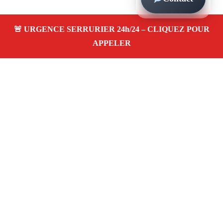
À propos – Serrurier Marseille
Serrerier à Mazargues Marseille (13009)
Serrurerie
pas cher, depannage urgence 24/24, ouverture de porte,
instalation, changement, remplacement et pose de
serrure. Artisan local rapide
Avis clients 4,5/5
Adresse : Mazargues 13009 Marseille