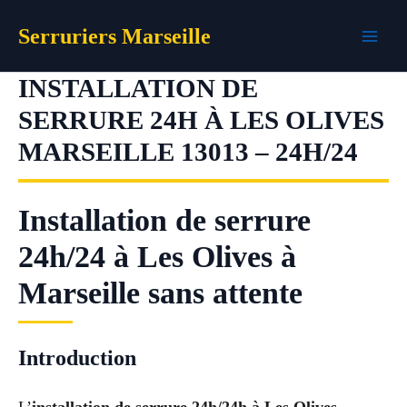
Aller
Serruriers Marseille
au
contenu
INSTALLATION DE
SERRURE 24H À LES OLIVES
MARSEILLE 13013 – 24H/24
Installation de serrure
24h/24 à Les Olives à
Marseille sans attente
Introduction
L’
installation de serrure 24h/24h à Les Olives