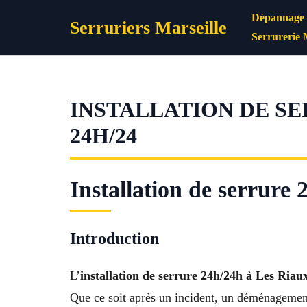
Aller
Dépannage s
Serruriers Marseille
au
Serrurerie 
contenu
INSTALLATION DE SER
24H/24
Installation de serrure 
Introduction
L’
installation de serrure 24h/24h à Les Riau
Que ce soit après un incident, un déménagement