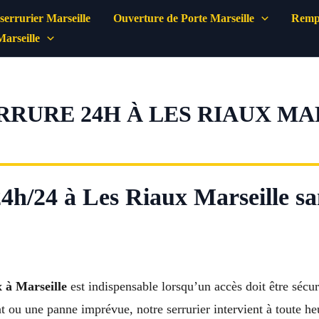
errurier Marseille
Ouverture de Porte Marseille
Rempl
Marseille
RURE 24H À LES RIAUX MAR
24h/24 à Les Riaux Marseille sa
x à Marseille
est indispensable lorsqu’un accès doit être séc
 ou une panne imprévue, notre serrurier intervient à toute he