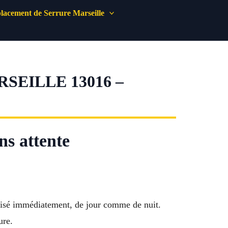
acement de Serrure Marseille
SEILLE 13016 –
ns attente
urisé immédiatement, de jour comme de nuit.
ure.