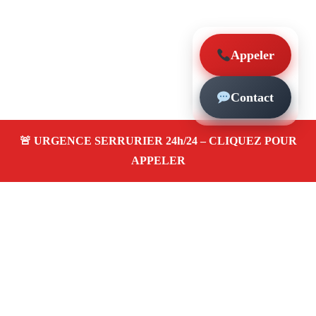
Appeler
Contact
À propos – Serrurier Marseille
Serrerier à Notre-Dame Limite Marseille (13015)
Serrurerie pas cher, depannage urgence 24/24, ouverture