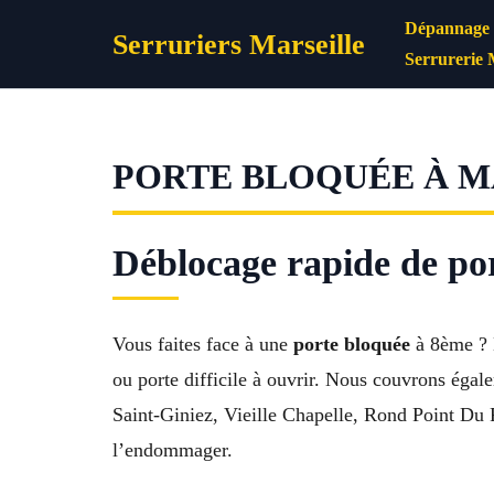
Aller
Dépannage s
Serruriers Marseille
au
Serrurerie 
contenu
PORTE BLOQUÉE À MA
Déblocage rapide de por
Vous faites face à une
porte bloquée
à 8ème ? N
ou porte difficile à ouvrir. Nous couvrons ég
Saint-Giniez, Vieille Chapelle, Rond Point Du P
l’endommager.