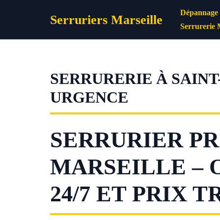
Aller
Dépannage s
Serruriers Marseille
au
Serrurerie 
contenu
SERRURERIE À SAINT
URGENCE
SERRURIER PR
MARSEILLE – 
24/7 ET PRIX 