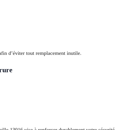
fin d’éviter tout remplacement inutile.
rrure
eille 13016 vise à renforcer durablement votre sécurité.