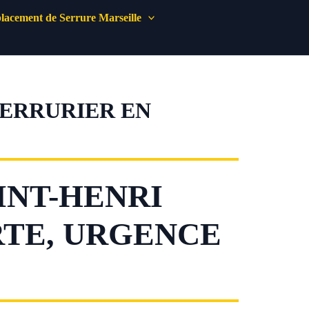
acement de Serrure Marseille
SERRURIER EN
INT-HENRI
RTE, URGENCE