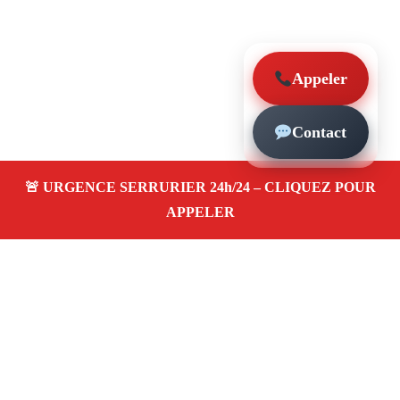
Appeler
Contact
À propos – Serrurier Marseille
Serrerier à Marseille 13013
Serrurerie pas cher,
urgence 24/24, depannage rapide, ouverture de porte,