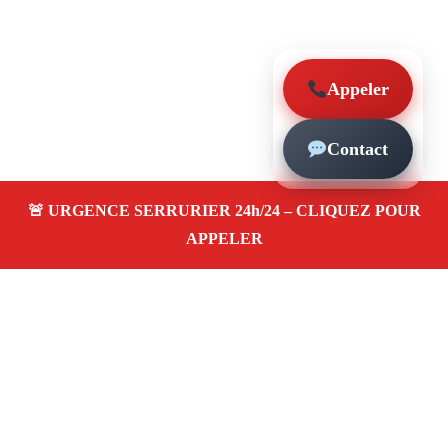
Appeler
Contact
À propos – Serrurier Marseille
Serrerier à Saint-Lambert Marseille (13007)
Serrurerie pas cher, depannage urgence 24/24, ouverture