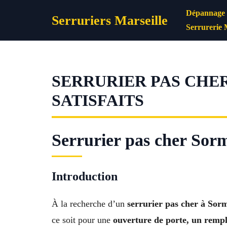
Aller
Dépannage s
Serruriers Marseille
au
Serrurerie 
contenu
SERRURIER PAS CHER
SATISFAITS
Serrurier pas cher Sorm
Introduction
À la recherche d’un
serrurier pas cher à Sor
ce soit pour une
ouverture de porte, un rempl