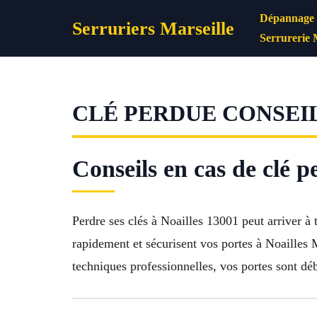
Aller
Dépannage s
Serruriers Marseille
au
Serrurerie 
contenu
CLÉ PERDUE CONSEIL
Conseils en cas de clé p
Perdre ses clés à Noailles 13001 peut arriver à 
rapidement et sécurisent vos portes à Noailles 
techniques professionnelles, vos portes sont dé