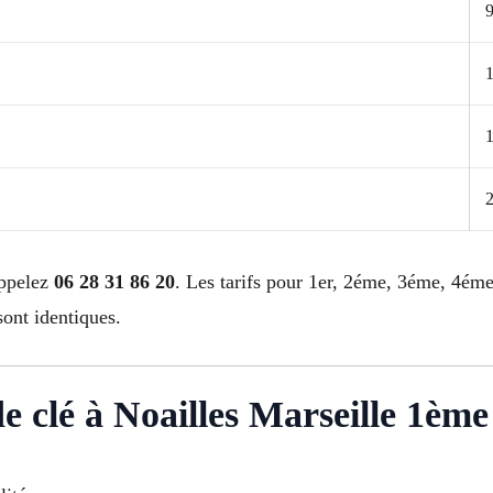
9
appelez
06 28 31 86 20
. Les tarifs pour 1er, 2éme, 3éme, 4é
nt identiques.
de clé à Noailles Marseille 1ème