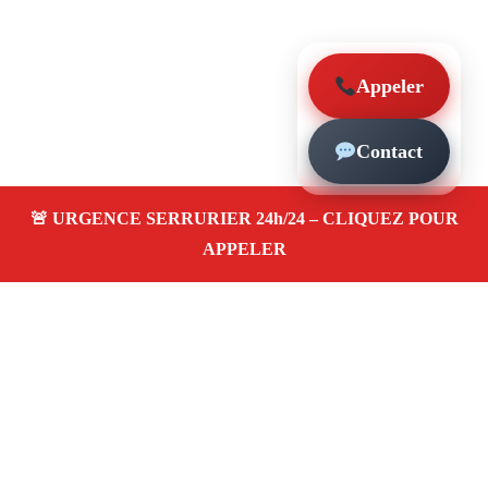
Appeler
Contact
À propos – Serrurier Marseille
Serrerier à Chateau Gombert Marseille (13013)
Serrurerie pas cher, depannage urgence 24/24, ouverture