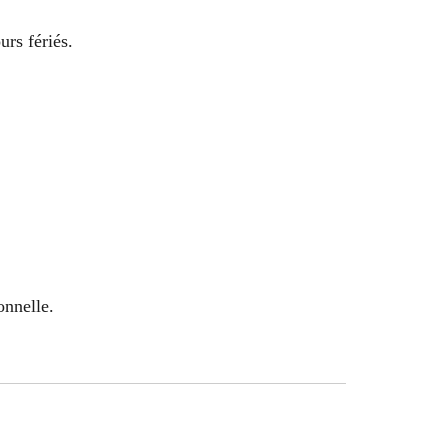
urs fériés.
onnelle.