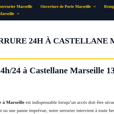
errurier Marseille
Ouverture de Porte Marseille
Rempl
Marseille
RRURE 24H À CASTELLANE M
24h/24 à Castellane Marseille 1
e à Marseille
est indispensable lorsqu’un accès doit être séc
 ou une panne imprévue, notre serrurier intervient à toute he