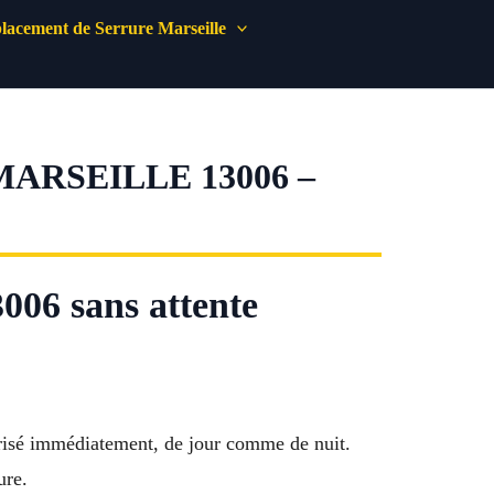
acement de Serrure Marseille
ARSEILLE 13006 –
3006 sans attente
urisé immédiatement, de jour comme de nuit.
ure.