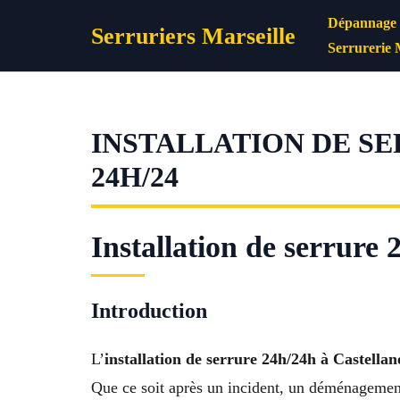
Aller
Dépannage s
Serruriers Marseille
au
Serrurerie 
contenu
INSTALLATION DE SE
24H/24
Installation de serrure 
Introduction
L’
installation de serrure 24h/24h à Castellan
Que ce soit après un incident, un déménagement