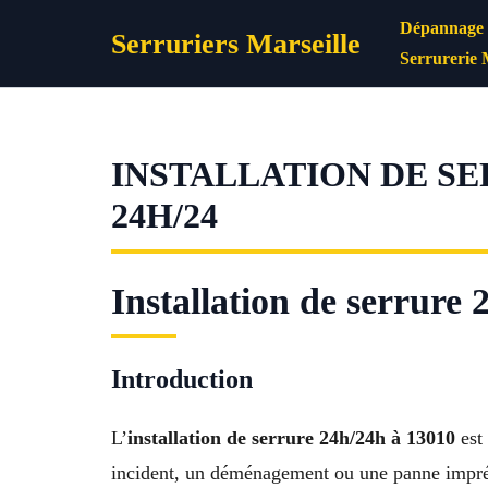
Aller
Dépannage s
Serruriers Marseille
au
Serrurerie 
contenu
INSTALLATION DE SE
24H/24
Installation de serrure 
Introduction
L’
installation de serrure 24h/24h à 13010
est 
incident, un déménagement ou une panne imprévu