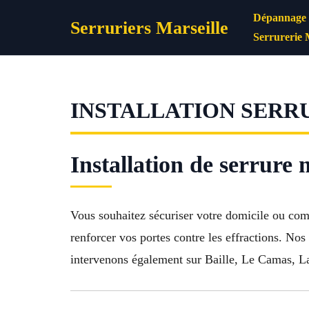
Aller
Dépannage s
Serruriers Marseille
au
Serrurerie 
contenu
INSTALLATION SERRU
Installation de serrure
Vous souhaitez sécuriser votre domicile ou co
renforcer vos portes contre les effractions. No
intervenons également sur Baille, Le Camas, La 