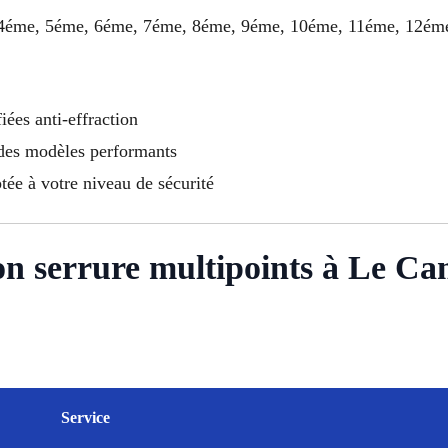
e, 4éme, 5éme, 6éme, 7éme, 8éme, 9éme, 10éme, 11éme, 12ém
fiées anti-effraction
 des modèles performants
ptée à votre niveau de sécurité
ation serrure multipoints à Le C
Service