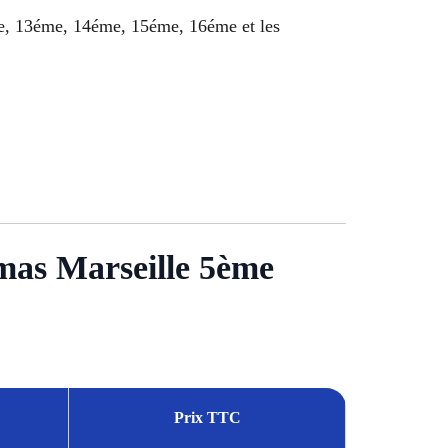
e, 13éme, 14éme, 15éme, 16éme et les
amas Marseille 5ème
Prix TTC