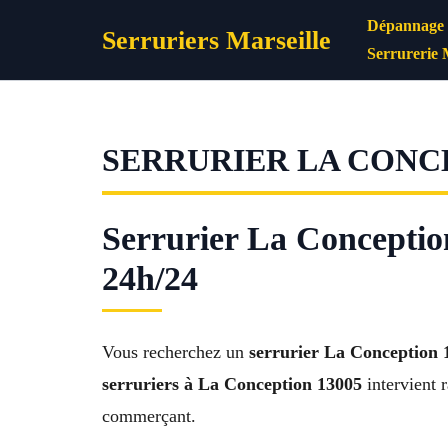
Aller
Dépannage s
Serruriers Marseille
au
Serrurerie 
contenu
SERRURIER LA CONCE
Serrurier La Conceptio
24h/24
Vous recherchez un
serrurier La Conception 
serruriers à La Conception 13005
intervient 
commerçant.