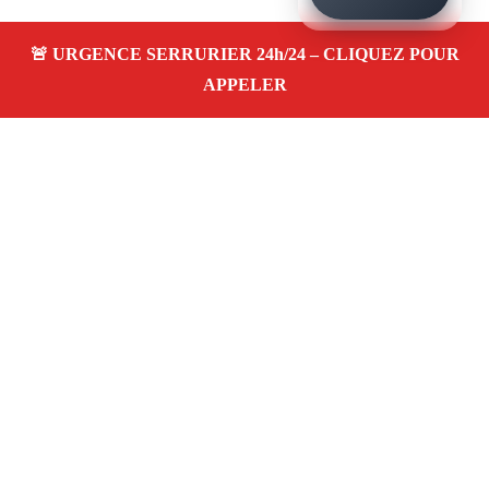
À propos – Serrurier Marseille
Serrerier à Le Camas Marseille (13005)
Serrurerie
pas cher, depannage urgence 24/24, ouverture de porte,
instalation, changement, remplacement et pose de
serrure. Artisan local rapide
Avis clients 4,5/5
Adresse : Le Camas 13005 Marseille
06 28 31 86 20