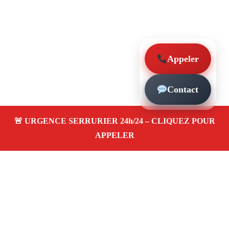
Appeler
Contact
À propos – Serrurier Marseille
Serrerier à Le Pharo Marseille (13007)
Serrurerie pas