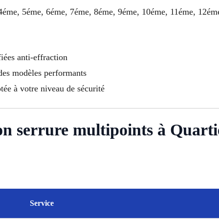
e, 4éme, 5éme, 6éme, 7éme, 8éme, 9éme, 10éme, 11éme, 12ém
fiées anti-effraction
 des modèles performants
ptée à votre niveau de sécurité
tion serrure multipoints à Quart
Service