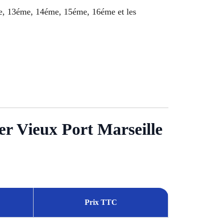
e, 13éme, 14éme, 15éme, 16éme et les
ier Vieux Port Marseille
Prix TTC