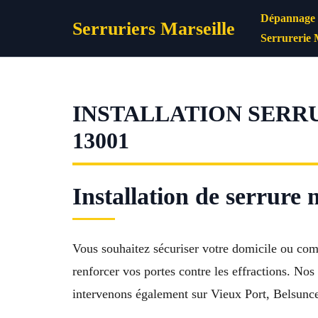
Aller
Dépannage s
Serruriers Marseille
au
Serrurerie 
contenu
INSTALLATION SERR
13001
Installation de serrure
Vous souhaitez sécuriser votre domicile ou com
renforcer vos portes contre les effractions. No
intervenons également sur Vieux Port, Belsunce,