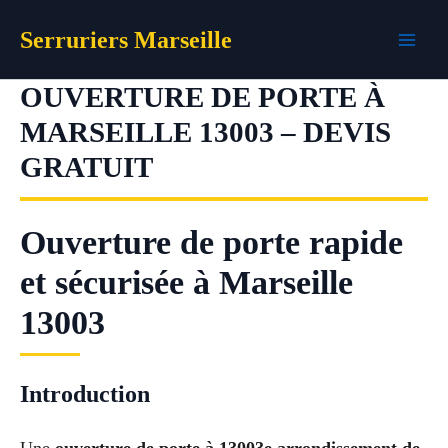
Aller
Serruriers Marseille
au
contenu
OUVERTURE DE PORTE À
MARSEILLE 13003 – DEVIS
GRATUIT
Ouverture de porte rapide
et sécurisée à Marseille
13003
Introduction
Une
ouverture de porte à 13003e arrondissement de