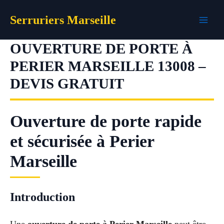
Aller
Serruriers Marseille
au
contenu
OUVERTURE DE PORTE À
PERIER MARSEILLE 13008 –
DEVIS GRATUIT
Ouverture de porte rapide
et sécurisée à Perier
Marseille
Introduction
Une
ouverture de porte à Perier Marseille
peut être