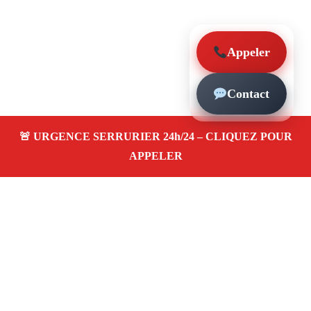
Appeler
Contact
À propos – Serrurier Marseille
Serrerier à Prefecture Marseille (13006)
Serrurerie
pas cher, depannage urgence 24/24, ouverture de porte,