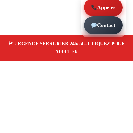
Appeler
Contact
À propos – Serrurier Marseille
Serrerier à La Viste Marseille (13015)
Serrurerie pas
cher, depannage urgence 24/24, ouverture de porte,
instalation, changement, remplacement et pose de
serrure. Artisan local rapide
Avis clients 4,5/5