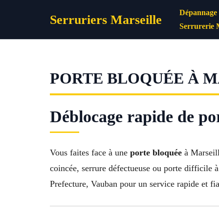
Aller
Dépannage s
Serruriers Marseille
au
Serrurerie 
contenu
PORTE BLOQUÉE À MA
Déblocage rapide de por
Vous faites face à une
porte bloquée
à Marseill
coincée, serrure défectueuse ou porte difficil
Prefecture, Vauban pour un service rapide et fi