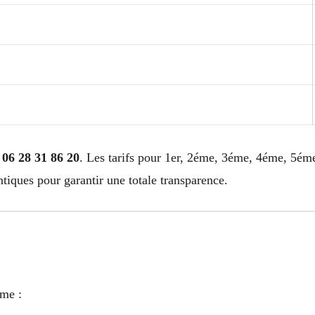
z
06 28 31 86 20
. Les tarifs pour 1er, 2éme, 3éme, 4éme, 5
ques pour garantir une totale transparence.
sme :