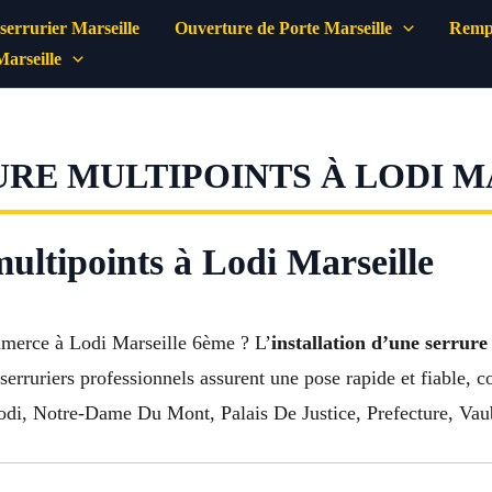
errurier Marseille
Ouverture de Porte Marseille
Rempl
Marseille
RE MULTIPOINTS À LODI MA
multipoints à Lodi Marseille
mmerce à Lodi Marseille 6ème ? L’
installation d’une serrure
s serruriers professionnels assurent une pose rapide et fiable
odi, Notre-Dame Du Mont, Palais De Justice, Prefecture, Vauba