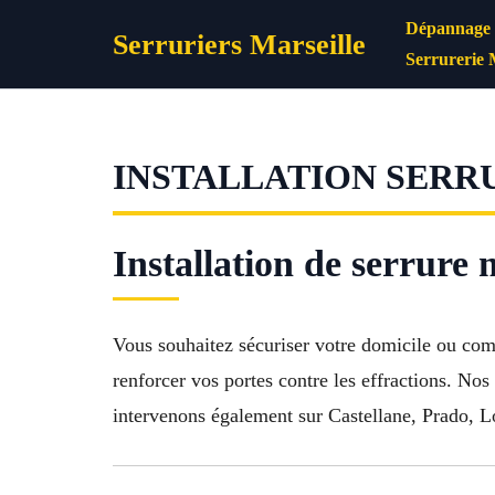
Aller
Dépannage s
Serruriers Marseille
au
Serrurerie 
contenu
INSTALLATION SERRU
Installation de serrure 
Vous souhaitez sécuriser votre domicile ou co
renforcer vos portes contre les effractions. No
intervenons également sur Castellane, Prado, L