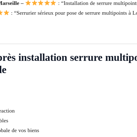
Marseille –
: “Installation de serrure multipoints
: “Serrurier sérieux pour pose de serrure multipoints à 
près installation serrure multi
le
raction
bles
obale de vos biens