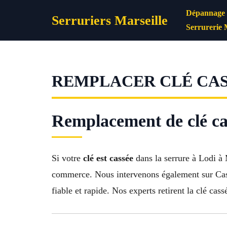
Aller
Dépannage s
Serruriers Marseille
au
Serrurerie 
contenu
REMPLACER CLÉ CASS
Remplacement de clé ca
Si votre
clé est cassée
dans la serrure à Lodi à 
commerce. Nous intervenons également sur Cast
fiable et rapide. Nos experts retirent la clé ca