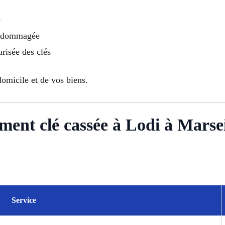
e
endommagée
urisée des clés
domicile et de vos biens.
ment clé cassée à Lodi à Marsei
Service