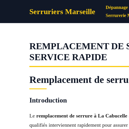
Aller
Dépannage s
Serruriers Marseille
au
Serrurerie 
contenu
REMPLACEMENT DE S
SERVICE RAPIDE
Remplacement de serrure
Introduction
Le
remplacement de serrure à La Cabucelle 
qualifiés interviennent rapidement pour assurer 