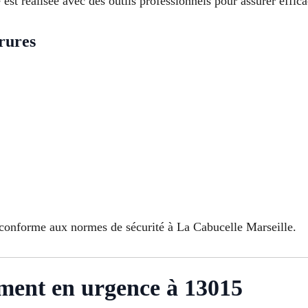
st réalisée avec des outils professionnels pour assurer efficac
rures
conforme aux normes de sécurité à La Cabucelle Marseille.
ment en urgence à 13015