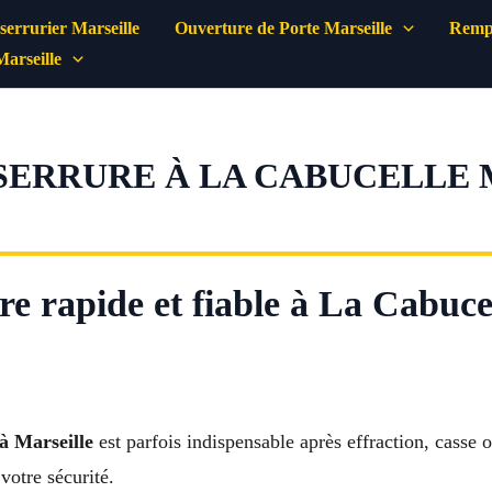
errurier Marseille
Ouverture de Porte Marseille
Rempl
Marseille
ERRURE À LA CABUCELLE MA
 rapide et fiable à La Cabucel
à Marseille
est parfois indispensable après effraction, casse o
votre sécurité.