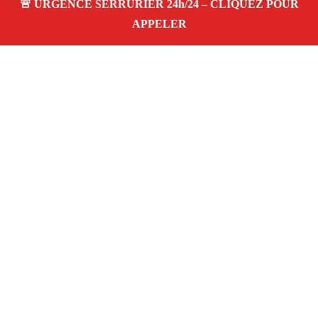
À propos – Serrurier Marseille
Serrerier à La Cabucelle Marseille (13015)
Serrurerie
pas cher, depannage urgence 24/24, ouverture de porte,
instalation, changement, remplacement et pose de
serrure. Artisan local rapide
Avis clients 4,5/5
Adresse : La Cabucelle 13015 Marseille
06 28 31 86 20