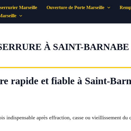
errurier Marseille
Ouverture de Porte Marseille
Rempl
Marseille
ERRURE À SAINT-BARNABE M
e rapide et fiable à Saint-Bar
ois indispensable après effraction, casse ou vieillissement du c