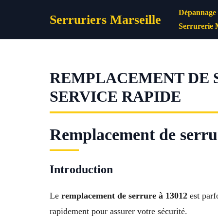
Aller
Dépannage s
Serruriers Marseille
au
Serrurerie 
contenu
REMPLACEMENT DE S
SERVICE RAPIDE
Remplacement de serrur
Introduction
Le
remplacement de serrure à 13012
est parf
rapidement pour assurer votre sécurité.