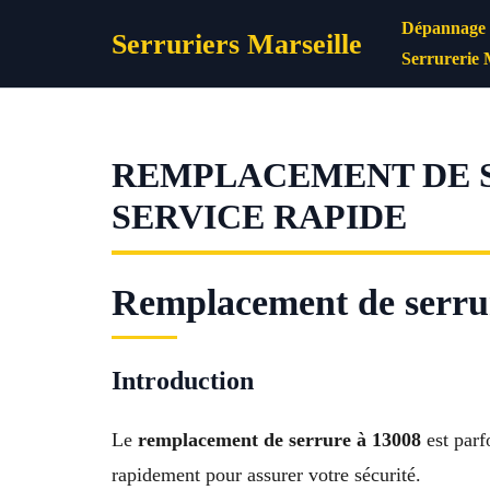
Aller
Dépannage s
Serruriers Marseille
au
Serrurerie 
contenu
REMPLACEMENT DE SE
SERVICE RAPIDE
Remplacement de serrure
Introduction
Le
remplacement de serrure à 13008
est parf
rapidement pour assurer votre sécurité.