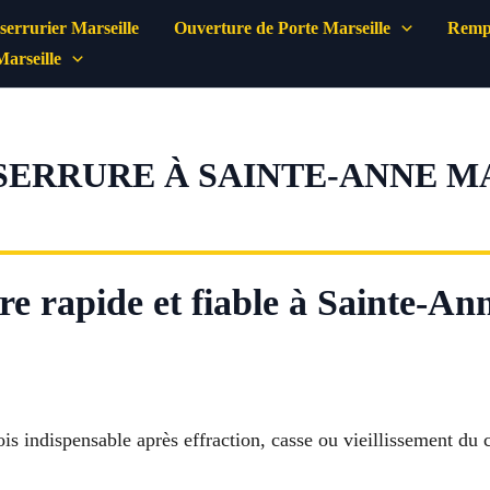
errurier Marseille
Ouverture de Porte Marseille
Rempl
Marseille
RRURE À SAINTE-ANNE MAR
 rapide et fiable à Sainte-Ann
ois indispensable après effraction, casse ou vieillissement du c