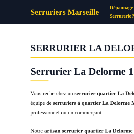
Aller
Dépannage s
Serruriers Marseille
au
Serrurerie 
contenu
SERRURIER LA DELO
Serrurier La Delorme 1
Vous recherchez un
serrurier quartier La De
équipe de
serruriers à quartier La Delorme M
professionnel ou un commerçant.
Notre
artisan serrurier quartier La Delorme