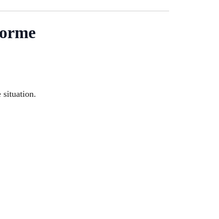
lorme
 situation.
.