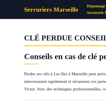
Aller
Dépannage s
Serruriers Marseille
au
Serrurerie 
contenu
CLÉ PERDUE CONSEIL
Conseils en cas de clé 
Perdre ses clés à Les Iles à Marseille peut arri
interviennent rapidement et sécurisent vos por
Victor. Avec des techniques professionnelles, v