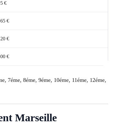
5 €
165 €
120 €
200 €
6éme, 7éme, 8éme, 9éme, 10éme, 11éme, 12éme,
ent Marseille