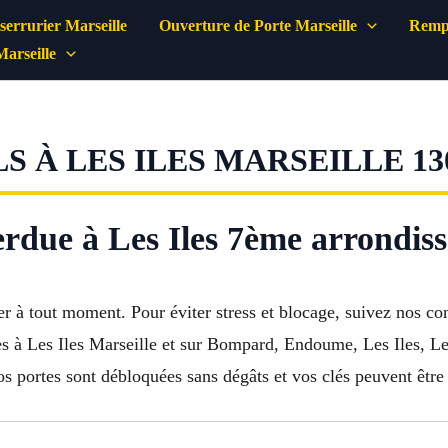
errurier Marseille
Ouverture de Porte Marseille
Rempl
Marseille
S À LES ILES MARSEILLE 13
perdue à Les Iles 7ème arrondis
ver à tout moment. Pour éviter stress et blocage, suivez nos co
tes à Les Iles Marseille et sur Bompard, Endoume, Les Iles, L
os portes sont débloquées sans dégâts et vos clés peuvent êtr