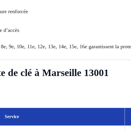
rure renforcée
le d’accès
 8e, 9e, 10e, 11e, 12e, 13e, 14e, 15e, 16e garantissent la prot
te de clé à Marseille 13001
Service