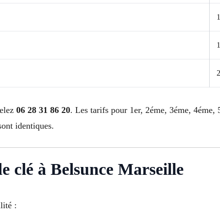
pelez
06 28 31 86 20
. Les tarifs pour 1er, 2éme, 3éme, 4éme
nt identiques.
de clé à Belsunce Marseille
ité :