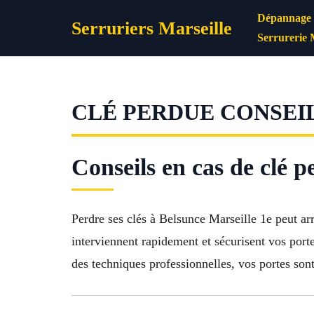
Aller
Dépannage s
Serruriers Marseille
au
Serrurerie 
contenu
CLÉ PERDUE CONSEIL
Conseils en cas de clé 
Perdre ses clés à Belsunce Marseille 1e peut arr
interviennent rapidement et sécurisent vos port
des techniques professionnelles, vos portes son