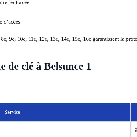
rure renforcée
le d’accès
 8e, 9e, 10e, 11e, 12e, 13e, 14e, 15e, 16e garantissent la prot
te de clé à Belsunce 1
Service
9