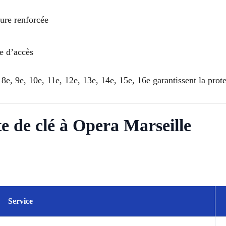
rure renforcée
le d’accès
 8e, 9e, 10e, 11e, 12e, 13e, 14e, 15e, 16e garantissent la prot
te de clé à Opera Marseille
Service