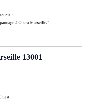
soucis.”
épannage à Opera Marseille.”
rseille 13001
 Ouest