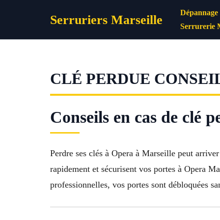
Aller
Dépannage s
Serruriers Marseille
au
Serrurerie 
contenu
CLÉ PERDUE CONSEIL
Conseils en cas de clé 
Perdre ses clés à Opera à Marseille peut arriver
rapidement et sécurisent vos portes à Opera Mar
professionnelles, vos portes sont débloquées sa