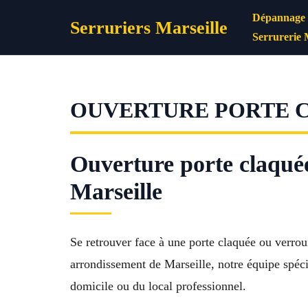
Aller
Dépannage s
Serruriers Marseille
au
Serrurerie 
contenu
OUVERTURE PORTE C
Ouverture porte claquée
Marseille
Se retrouver face à une porte claquée ou verroui
arrondissement de Marseille, notre équipe spécia
domicile ou du local professionnel.