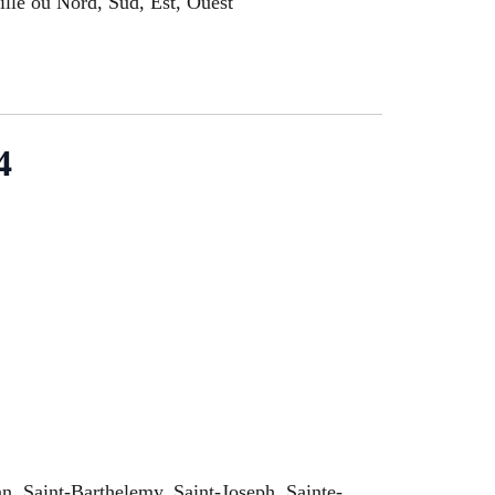
lle ou Nord, Sud, Est, Ouest
4
n, Saint-Barthelemy, Saint-Joseph, Sainte-