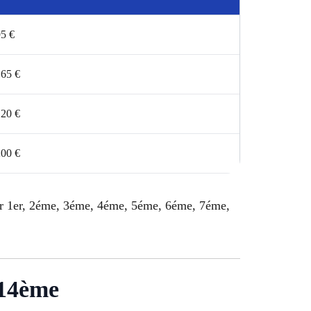
5 €
165 €
120 €
200 €
our 1er, 2éme, 3éme, 4éme, 5éme, 6éme, 7éme,
 14ème