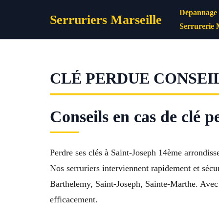
Aller
Dépannage s
Serruriers Marseille
au
Serrurerie 
contenu
CLÉ PERDUE CONSEIL
Conseils en cas de clé 
Perdre ses clés à Saint-Joseph 14ème arrondisse
Nos serruriers interviennent rapidement et séc
Barthelemy, Saint-Joseph, Sainte-Marthe. Avec 
efficacement.