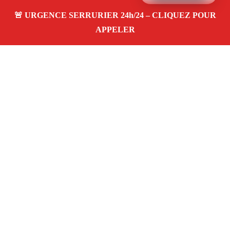
À propos – Serrurier Marseille
Serrerier à Le Rouet Marseille (13008)
Serrurerie pas
cher, depannage urgence 24/24, ouverture de porte,
instalation, changement, remplacement et pose de
serrure. Artisan local rapide
Avis clients 4,5/5
Adresse : Le Rouet 13008 Marseille
06 28 31 86 20