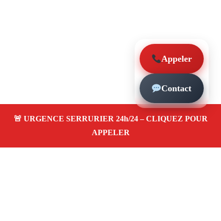
Appeler
Contact
À propos – Serrurier Marseille
Serrerier à La Timone Marseille (13010)
Serrurerie