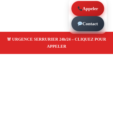
Appeler
Contact
À propos – Serrurier Marseille
Serrerier à La Timone Marseille (13010)
Serrurerie
pas cher, depannage urgence 24/24, ouverture de porte,
instalation, changement, remplacement et pose de