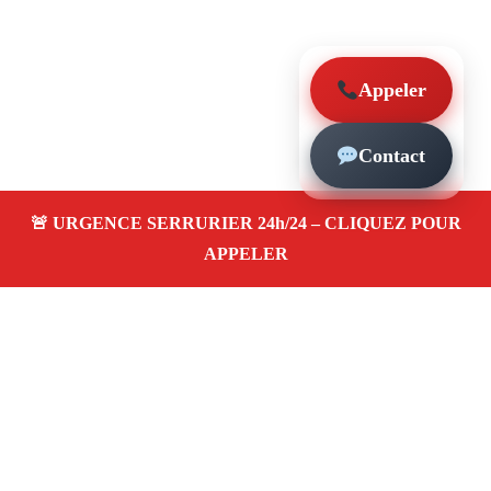
Appeler
Contact
À propos – Serrurier Marseille
Serrerier à Saint-Tronc Marseille (13010)
Serrurerie
pas cher, depannage urgence 24/24, ouverture de porte,