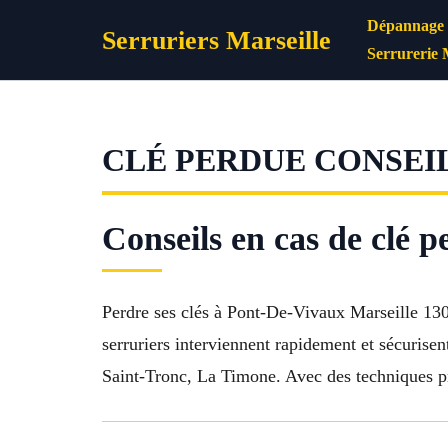
Aller
Dépannage s
Serruriers Marseille
au
Serrurerie 
contenu
CLÉ PERDUE CONSEIL
Conseils en cas de clé 
Perdre ses clés à Pont-De-Vivaux Marseille 1301
serruriers interviennent rapidement et sécuris
Saint-Tronc, La Timone. Avec des techniques pr