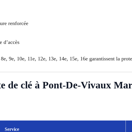
rure renforcée
le d’accès
 8e, 9e, 10e, 11e, 12e, 13e, 14e, 15e, 16e garantissent la prot
rte de clé à Pont-De-Vivaux Mar
Service