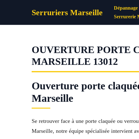
Aller
Dépannage s
Serruriers Marseille
au
Serrurerie 
contenu
OUVERTURE PORTE C
MARSEILLE 13012
Ouverture porte claquée
Marseille
Se retrouver face à une porte claquée ou verroui
Marseille, notre équipe spécialisée intervient a