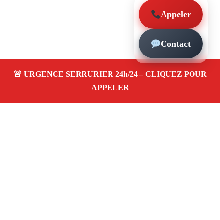
Appeler
Contact
À propos – Serrurier Marseille
Serrerier à La Valentine Marseille (13011)
Serrurerie
pas cher, depannage urgence 24/24, ouverture de porte,
instalation, changement, remplacement et pose de
serrure. Artisan local rapide
Avis clients 4,5/5