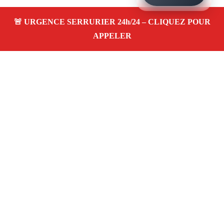
À propos – Serrurier Marseille
Serrerier à La Valentine Marseille (13011)
Serrurerie
pas cher, depannage urgence 24/24, ouverture de porte,
instalation, changement, remplacement et pose de
serrure. Artisan local rapide
Avis clients 4,5/5
Adresse : La Valentine 13011 Marseille
06 28 31 86 20