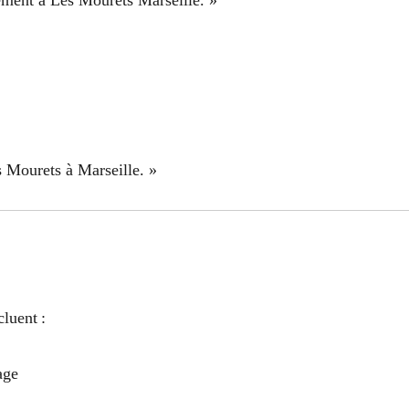
 Mourets à Marseille. »
luent :
age