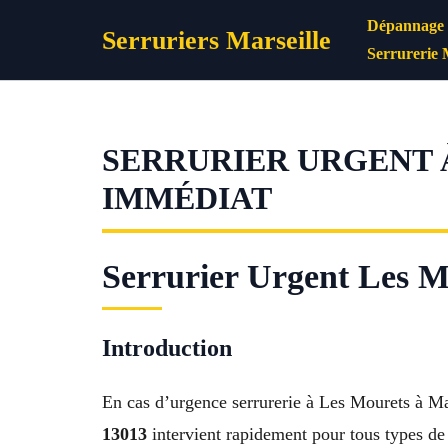
Aller
Dépannage s
Serruriers Marseille
au
Serrurerie 
contenu
SERRURIER URGENT 
IMMÉDIAT
Serrurier Urgent Les Mo
Introduction
En cas d’urgence serrurerie à Les Mourets à Mar
13013
intervient rapidement pour tous types de