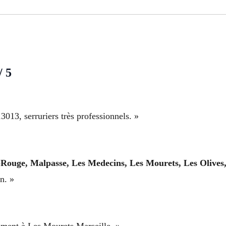
/ 5
3013, serruriers très professionnels. »
ouge, Malpasse, Les Medecins, Les Mourets, Les Olives, 
n. »
tement à Les Mourets Marseille. »