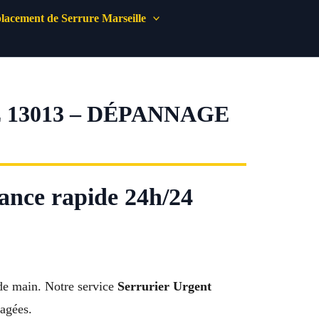
acement de Serrure Marseille
13013 – DÉPANNAGE
tance rapide 24h/24
 de main. Notre service
Serrurier Urgent
magées.