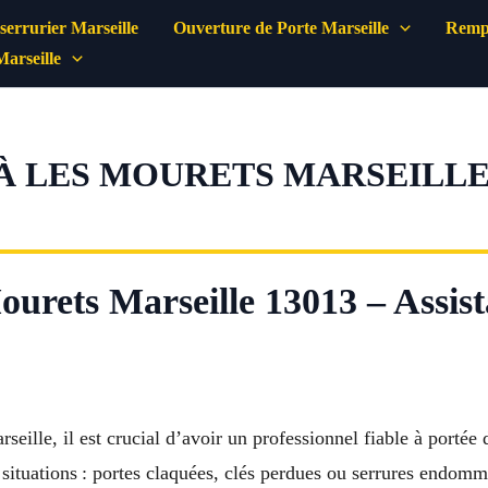
errurier Marseille
Ouverture de Porte Marseille
Rempl
Marseille
À LES MOURETS MARSEILLE 
urets Marseille 13013 – Assis
seille, il est crucial d’avoir un professionnel fiable à portée
 situations : portes claquées, clés perdues ou serrures endom