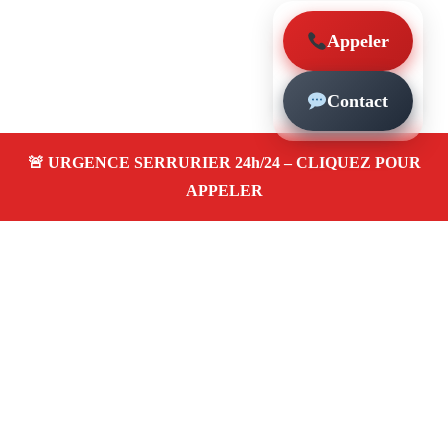
Appeler
Contact
À propos – Serrurier Marseille
Serrerier à Les Mourets Marseille (13013)
Serrurerie
pas cher, depannage urgence 24/24, ouverture de porte,
instalation, changement, remplacement et pose de