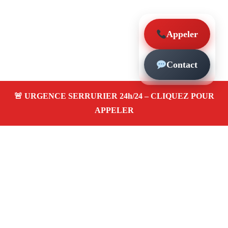
Appeler
Contact
À propos – Serrurier Marseille
Serrerier à Les Olives Marseille (13013)
Serrurerie
pas cher, depannage urgence 24/24, ouverture de porte,