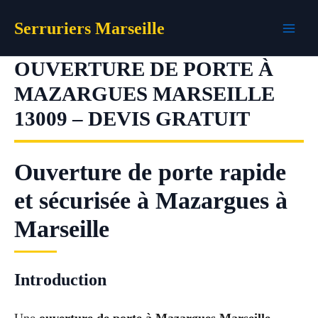
Aller
Serruriers Marseille
au
contenu
OUVERTURE DE PORTE À
MAZARGUES MARSEILLE
13009 – DEVIS GRATUIT
Ouverture de porte rapide
et sécurisée à Mazargues à
Marseille
Introduction
Une
ouverture de porte à Mazargues Marseille